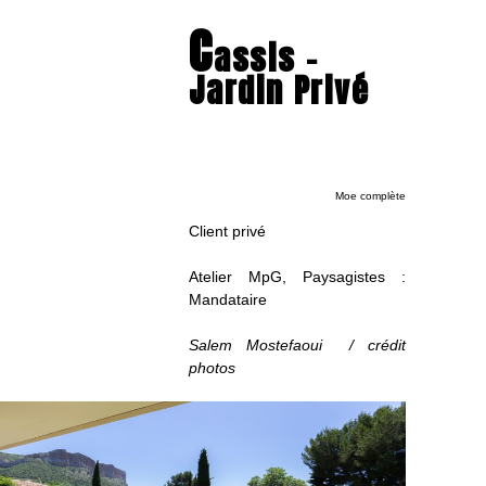
C
assis –
Jardin Privé
Moe complète
Client privé
Atelier MpG, Paysagistes :
Mandataire
Salem Mostefaoui / crédit
photos