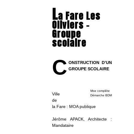
L
a Fare Les
Oliviers –
Groupe
scolaire
C
ONSTRUCTION D’UN
GROUPE SCOLAIRE
Moe complète
Ville
Démarche BDM
de
la Fare : MOA publique
Jérôme APACK, Architecte :
Mandataire