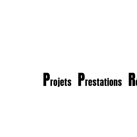
P
P
R
rojets
restations