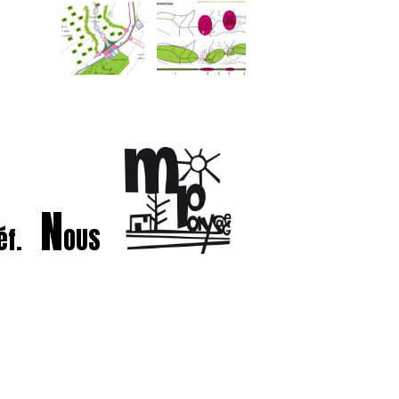
N
éf.
OUS