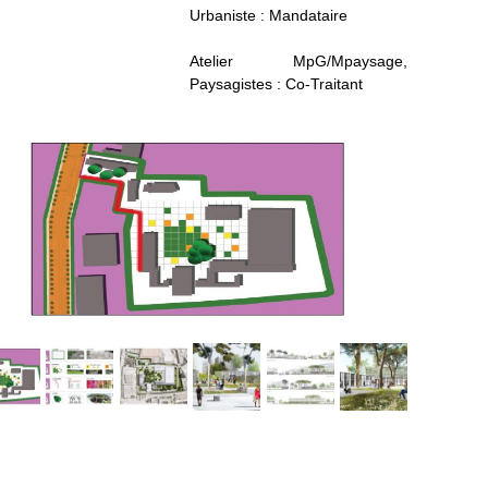
Urbaniste : Mandataire
Atelier MpG/Mpaysage,
Paysagistes : Co-Traitant
Post
«
Next
Previous
Post