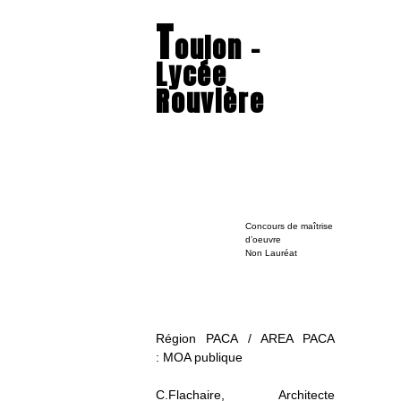
T
oulon –
Lycée
Rouvière
Concours de maîtrise
d’oeuvre
Non Lauréat
Région PACA / AREA PACA
: MOA publique
C.Flachaire, Architecte