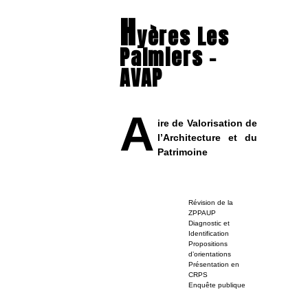
H
yères Les
Palmiers –
AVAP
A
ire de Valorisation de
l’Architecture et du
Patrimoine
Révision de la
ZPPAUP
Diagnostic et
Identification
Propositions
d’orientations
Présentation en
CRPS
Enquête publique