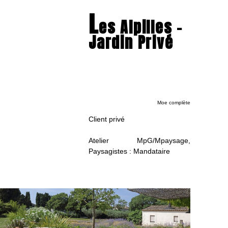
L
es Alpilles –
Jardin Privé
Moe complète
Client privé
Atelier MpG/Mpaysage,
Paysagistes : Mandataire