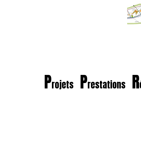
P
P
R
rojets
restations