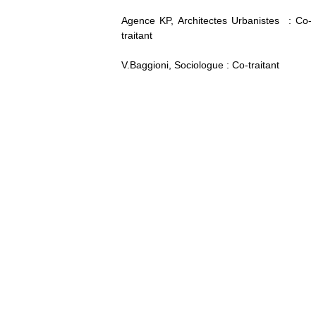
Agence KP, Architectes Urbanistes : Co-
traitant
V.Baggioni, Sociologue : Co-traitant
Post
«
Next
navigation
Previous
Post
Post
»
Menu
Skip
to
content