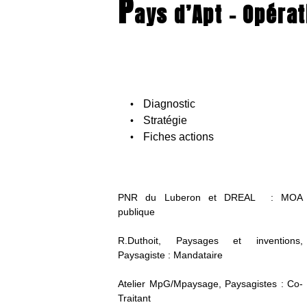
P
ays d’Apt – Opéra
Diagnostic
Stratégie
Fiches actions
PNR du Luberon et DREAL : MOA
publique
R.Duthoit, Paysages et inventions,
Paysagiste : Mandataire
Atelier MpG/Mpaysage, Paysagistes : Co-
Traitant