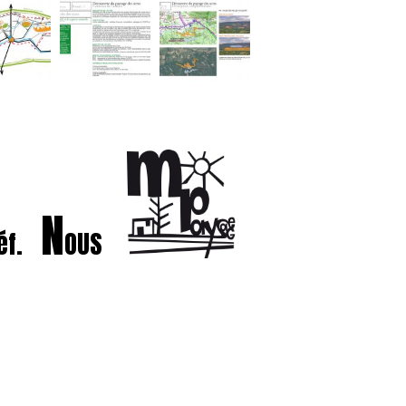
N
éf.
OUS