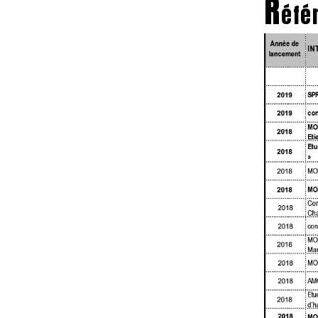
R
éfé