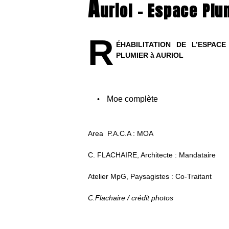
A
uriol – Espace Plu
R
ÉHABILITATION DE L’ESPACE
PLUMIER à AURIOL
Moe complète
Area P.A.C.A : MOA
C. FLACHAIRE, Architecte : Mandataire
Atelier MpG, Paysagistes : Co-Traitant
C.Flachaire / crédit photos