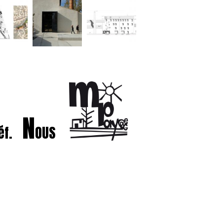
N
éf.
OUS