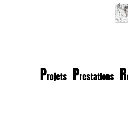
P
P
R
rojets
restations