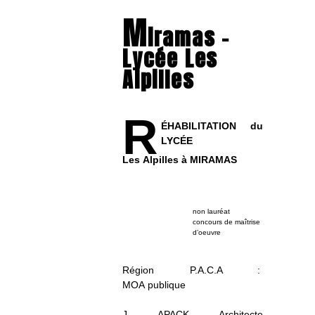
M
iramas –
Lycée Les
Alpilles
R
ÉHABILITATION du
LYCÉE
Les Alpilles à MIRAMAS
non lauréat
concours de maîtrise
d’oeuvre
Région P.A.C.A :
MOA publique
J. APACK, Architecte